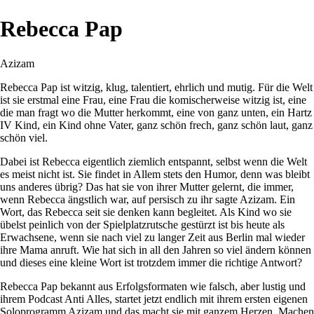
Rebecca Pap
Azizam
Rebecca Pap ist witzig, klug, talentiert, ehrlich und mutig. Für die Welt
ist sie erstmal eine Frau, eine Frau die komischerweise witzig ist, eine
die man fragt wo die Mutter herkommt, eine von ganz unten, ein Hartz
IV Kind, ein Kind ohne Vater, ganz schön frech, ganz schön laut, ganz
schön viel.
Dabei ist Rebecca eigentlich ziemlich entspannt, selbst wenn die Welt
es meist nicht ist. Sie findet in Allem stets den Humor, denn was bleibt
uns anderes übrig? Das hat sie von ihrer Mutter gelernt, die immer,
wenn Rebecca ängstlich war, auf persisch zu ihr sagte Azizam. Ein
Wort, das Rebecca seit sie denken kann begleitet. Als Kind wo sie
übelst peinlich von der Spielplatzrutsche gestürzt ist bis heute als
Erwachsene, wenn sie nach viel zu langer Zeit aus Berlin mal wieder
ihre Mama anruft. Wie hat sich in all den Jahren so viel ändern können
und dieses eine kleine Wort ist trotzdem immer die richtige Antwort?
Rebecca Pap bekannt aus Erfolgsformaten wie falsch, aber lustig und
ihrem Podcast Anti Alles, startet jetzt endlich mit ihrem ersten eigenen
Soloprogramm Azizam und das macht sie mit ganzem Herzen. Machen