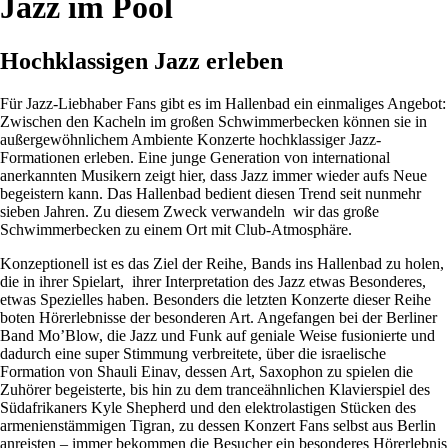
Jazz im Pool
Hochklassigen Jazz erleben
Für Jazz-Liebhaber Fans gibt es im Hallenbad ein einmaliges Angebot:
Zwischen den Kacheln im großen Schwimmerbecken können sie in
außergewöhnlichem Ambiente Konzerte hochklassiger Jazz-
Formationen erleben. Eine junge Generation von international
anerkannten Musikern zeigt hier, dass Jazz immer wieder aufs Neue
begeistern kann. Das Hallenbad bedient diesen Trend seit nunmehr
sieben Jahren. Zu diesem Zweck verwandeln wir das große
Schwimmerbecken zu einem Ort mit Club-Atmosphäre.
Konzeptionell ist es das Ziel der Reihe, Bands ins Hallenbad zu holen,
die in ihrer Spielart, ihrer Interpretation des Jazz etwas Besonderes,
etwas Spezielles haben. Besonders die letzten Konzerte dieser Reihe
boten Hörerlebnisse der besonderen Art. Angefangen bei der Berliner
Band Mo’Blow, die Jazz und Funk auf geniale Weise fusionierte und
dadurch eine super Stimmung verbreitete, über die israelische
Formation von Shauli Einav, dessen Art, Saxophon zu spielen die
Zuhörer begeisterte, bis hin zu dem tranceähnlichen Klavierspiel des
Südafrikaners Kyle Shepherd und den elektrolastigen Stücken des
armenienstämmigen Tigran, zu dessen Konzert Fans selbst aus Berlin
anreisten – immer bekommen die Besucher ein besonderes Hörerlebnis