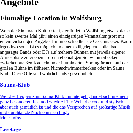
Angebote
Einmalige Location in Wolfsburg
Wem der Sinn nach Kultur steht, der findet in Wolfsburg etwas, das es
so kein zweites Mal gibt: einen einzigartigen Veranstaltungsort mit
einem vielseitigen Angebot für unterschiedlichste Geschmäcker. Kaum
irgendwo sonst ist es möglich, in einem stillgelegten Hallenbad
angesagte Bands oder DJs auf mehrere Bühnen mit jeweils eigener
Atmosphäre zu erleben – ob im ehemaligen Schwimmerbecken
zwischen weißen Kacheln unter illuminierten Sprungtürmen, auf der
großen Bühne im früheren Nichtschwimmerbecken oder im Sauna-
Klub. Diese Orte sind wahrlich außergewöhnlich.
Sauna-Klub
Wer die Treppen zum Sauna-Klub hinuntergeht, findet sich in einem
ganz besonderen Kleinod wieder: Eine Welt, die cool und stylisch,
aber auch gemütlich ist und die das Versprechen auf großartige Musik
und durchtanzte Nächte in sich birgt.
Mehr Infos
Lesetage