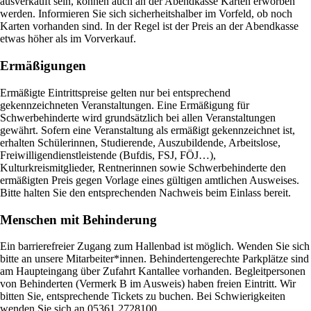
ausverkauft sein, können auch an der Abendkasse Karten erworben
werden. Informieren Sie sich sicherheitshalber im Vorfeld, ob noch
Karten vorhanden sind. In der Regel ist der Preis an der Abendkasse
etwas höher als im Vorverkauf.
Ermäßigungen
Ermäßigte Eintrittspreise gelten nur bei entsprechend
gekennzeichneten Veranstaltungen. Eine Ermäßigung für
Schwerbehinderte wird grundsätzlich bei allen Veranstaltungen
gewährt. Sofern eine Veranstaltung als ermäßigt gekennzeichnet ist,
erhalten Schülerinnen, Studierende, Auszubildende, Arbeitslose,
Freiwilligendienstleistende (Bufdis, FSJ, FÖJ…),
Kulturkreismitglieder, Rentnerinnen sowie Schwerbehinderte den
ermäßigten Preis gegen Vorlage eines gültigen amtlichen Ausweises.
Bitte halten Sie den entsprechenden Nachweis beim Einlass bereit.
Menschen mit Behinderung
Ein barrierefreier Zugang zum Hallenbad ist möglich. Wenden Sie sich
bitte an unsere Mitarbeiter*innen. Behindertengerechte Parkplätze sind
am Haupteingang über Zufahrt Kantallee vorhanden. Begleitpersonen
von Behinderten (Vermerk B im Ausweis) haben freien Eintritt. Wir
bitten Sie, entsprechende Tickets zu buchen. Bei Schwierigkeiten
wenden Sie sich an 05361 2728100.