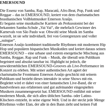
EMERSOUND
Die Essenz von Samba, Rap, Maracatú, Afro-Beat, Pop, Funk und
Reggae – das ist EMERSOUND, kreiert von dem charismatischen
brasilianischen Vollblutmusiker Emerson Araújo.
Er begann seine musikalische Karriere als Perkussionist bei der
bekannten Samba-Schule „Vai Vai“, die mehrfach Gewinner des
Karnevals von São Paulo war. Obwohl seine Musik im Samba
wurzelt, ist sie sehr individuell, frei von Genregrenzen und voller
„suingue“.
Emerson Araújo kombiniert traditionelle Rhythmen mit modernem Hip
Hop und populären hispanischen Musikstilen und kreiert daraus seinen
EMERSOUND – eine urbane und extrem energetische Mischung aus
Samba, Reggae, Rap und Funk – Musik, die überall sein Publikum
begeistert und absolut tanzbar ist. Highlight ist jedoch, die
unwiderstehlichen EMERSOUND-Grooves als Live-Performance im
Konzert zu erleben. Mit seiner authentischen Art agiert der
charismatische Frontmann Emerson Araújo geschickt mit seinem
Publikum und bezieht dieses interaktiv in seine Shows mit ein.
Begleitet wird er dabei von einer fantastischen Live-Band, die er
handverlesen aus erfahrenen und gut aufeinander eingespielten
Musikern zusammengesetzt hat. EMERSOUND entführt mit seiner
modernen Musik, die sich allen üblichen Samba- oder Latino-
Klischees entzieht, in seine eigene Welt. Und in der steckt jede Menge
Rhythmus voller Elan, der alle in den Bann zieht und keinen Fuß