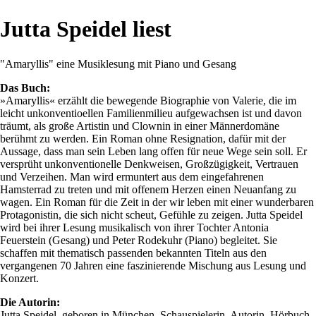
Jutta Speidel liest
"Amaryllis" eine Musiklesung mit Piano und Gesang
Das Buch:
»Amaryllis« erzählt die bewegende Biographie von Valerie, die im
leicht unkonventioellen Familienmilieu aufgewachsen ist und davon
träumt, als große Artistin und Clownin in einer Männerdomäne
berühmt zu werden. Ein Roman ohne Resignation, dafür mit der
Aussage, dass man sein Leben lang offen für neue Wege sein soll. Er
versprüht unkonventionelle Denkweisen, Großzügigkeit, Vertrauen
und Verzeihen. Man wird ermuntert aus dem eingefahrenen
Hamsterrad zu treten und mit offenem Herzen einen Neuanfang zu
wagen. Ein Roman für die Zeit in der wir leben mit einer wunderbaren
Protagonistin, die sich nicht scheut, Gefühle zu zeigen. Jutta Speidel
wird bei ihrer Lesung musikalisch von ihrer Tochter Antonia
Feuerstein (Gesang) und Peter Rodekuhr (Piano) begleitet. Sie
schaffen mit thematisch passenden bekannten Titeln aus den
vergangenen 70 Jahren eine faszinierende Mischung aus Lesung und
Konzert.
Die Autorin:
Jutta Speidel, geboren in München, Schauspielerin, Autorin, Hörbuch-