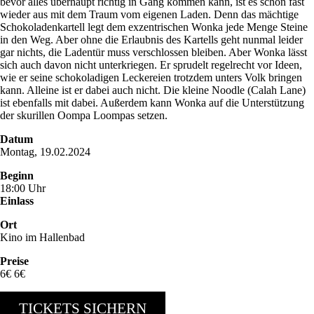
bevor alles überhaupt richtig in Gang kommen kann, ist es schon fast
wieder aus mit dem Traum vom eigenen Laden. Denn das mächtige
Schokoladenkartell legt dem exzentrischen Wonka jede Menge Steine
in den Weg. Aber ohne die Erlaubnis des Kartells geht nunmal leider
gar nichts, die Ladentür muss verschlossen bleiben. Aber Wonka lässt
sich auch davon nicht unterkriegen. Er sprudelt regelrecht vor Ideen,
wie er seine schokoladigen Leckereien trotzdem unters Volk bringen
kann. Alleine ist er dabei auch nicht. Die kleine Noodle (Calah Lane)
ist ebenfalls mit dabei. Außerdem kann Wonka auf die Unterstützung
der skurillen Oompa Loompas setzen.
Datum
Montag, 19.02.2024
Beginn
18:00 Uhr
Einlass
Ort
Kino im Hallenbad
Preise
6€ 6€
TICKETS SICHERN