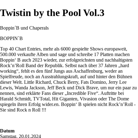
Twistin by the Pool Vol.3
Boppin´B und Chaperals
BOPPIN`B
Top 40 Chart Entries, mehr als 6000 gespielte Shows europaweit,
500.000 verkaufte Alben und sage und schreibe 17 Platten machen
Boppin‘ B auch 2023 wieder, zur erfolgreichsten und nachhaltigsten
Rock’n’Roll Band der Republik. Selbst nach über 37 Jahren „hard
working“, fehlt es den fünf Jungs aus Aschaffenburg, weder an
Spielfreude, noch an Ausstrahlungskraft, auf und hinter den Bühnen
dieser Welt. Little Richard, Chuck Berry, Fats Domino, Jerry Lee
Lewis, Wanda Jackson, Jeff Beck und Dick Brave, um nur ein paar zu
nennen, sind erklärte Fans dieser „Incredible Five“. Auftritte bei
Harald Schmidt, TVTotal, Hit Giganten, Vivasion oder The Dome
spiegeln ihren Erfolg wider.en. Boppin‘ B spielen nicht Rock’n’Roll -
Sie sind Rock n Roll !!!
Datum
Samstag, 20.01.2024