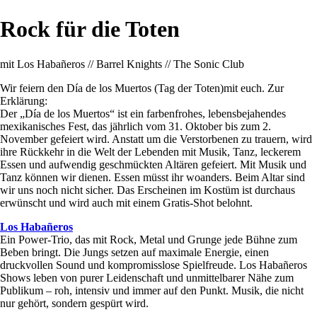
Rock für die Toten
mit Los Habañeros // Barrel Knights // The Sonic Club
Wir feiern den Día de los Muertos (Tag der Toten)mit euch. Zur
Erklärung:
Der „Día de los Muertos“ ist ein farbenfrohes, lebensbejahendes
mexikanisches Fest, das jährlich vom 31. Oktober bis zum 2.
November gefeiert wird. Anstatt um die Verstorbenen zu trauern, wird
ihre Rückkehr in die Welt der Lebenden mit Musik, Tanz, leckerem
Essen und aufwendig geschmückten Altären gefeiert. Mit Musik und
Tanz können wir dienen. Essen müsst ihr woanders. Beim Altar sind
wir uns noch nicht sicher. Das Erscheinen im Kostüm ist durchaus
erwünscht und wird auch mit einem Gratis-Shot belohnt.
Los Habañeros
Ein Power-Trio, das mit Rock, Metal und Grunge jede Bühne zum
Beben bringt. Die Jungs setzen auf maximale Energie, einen
druckvollen Sound und kompromisslose Spielfreude. Los Habañeros
Shows leben von purer Leidenschaft und unmittelbarer Nähe zum
Publikum – roh, intensiv und immer auf den Punkt. Musik, die nicht
nur gehört, sondern gespürt wird.