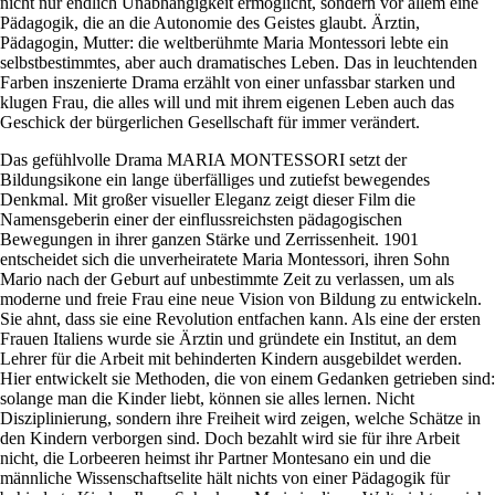
nicht nur endlich Unabhängigkeit ermöglicht, sondern vor allem eine
Pädagogik, die an die Autonomie des Geistes glaubt. Ärztin,
Pädagogin, Mutter: die weltberühmte Maria Montessori lebte ein
selbstbestimmtes, aber auch dramatisches Leben. Das in leuchtenden
Farben inszenierte Drama erzählt von einer unfassbar starken und
klugen Frau, die alles will und mit ihrem eigenen Leben auch das
Geschick der bürgerlichen Gesellschaft für immer verändert.
Das gefühlvolle Drama MARIA MONTESSORI setzt der
Bildungsikone ein lange überfälliges und zutiefst bewegendes
Denkmal. Mit großer visueller Eleganz zeigt dieser Film die
Namensgeberin einer der einflussreichsten pädagogischen
Bewegungen in ihrer ganzen Stärke und Zerrissenheit. 1901
entscheidet sich die unverheiratete Maria Montessori, ihren Sohn
Mario nach der Geburt auf unbestimmte Zeit zu verlassen, um als
moderne und freie Frau eine neue Vision von Bildung zu entwickeln.
Sie ahnt, dass sie eine Revolution entfachen kann. Als eine der ersten
Frauen Italiens wurde sie Ärztin und gründete ein Institut, an dem
Lehrer für die Arbeit mit behinderten Kindern ausgebildet werden.
Hier entwickelt sie Methoden, die von einem Gedanken getrieben sind:
solange man die Kinder liebt, können sie alles lernen. Nicht
Disziplinierung, sondern ihre Freiheit wird zeigen, welche Schätze in
den Kindern verborgen sind. Doch bezahlt wird sie für ihre Arbeit
nicht, die Lorbeeren heimst ihr Partner Montesano ein und die
männliche Wissenschaftselite hält nichts von einer Pädagogik für