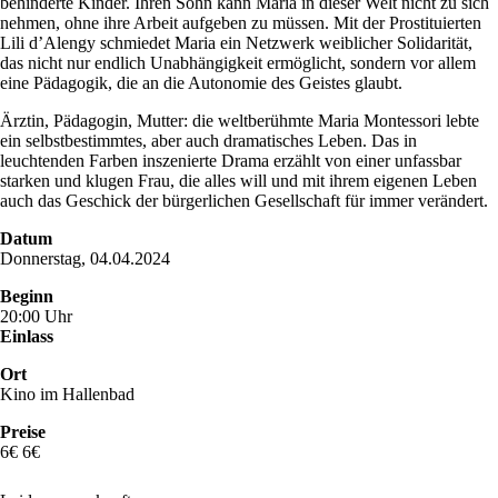
behinderte Kinder. Ihren Sohn kann Maria in dieser Welt nicht zu sich
nehmen, ohne ihre Arbeit aufgeben zu müssen. Mit der Prostituierten
Lili d’Alengy schmiedet Maria ein Netzwerk weiblicher Solidarität,
das nicht nur endlich Unabhängigkeit ermöglicht, sondern vor allem
eine Pädagogik, die an die Autonomie des Geistes glaubt.
Ärztin, Pädagogin, Mutter: die weltberühmte Maria Montessori lebte
ein selbstbestimmtes, aber auch dramatisches Leben. Das in
leuchtenden Farben inszenierte Drama erzählt von einer unfassbar
starken und klugen Frau, die alles will und mit ihrem eigenen Leben
auch das Geschick der bürgerlichen Gesellschaft für immer verändert.
Datum
Donnerstag, 04.04.2024
Beginn
20:00 Uhr
Einlass
Ort
Kino im Hallenbad
Preise
6€ 6€