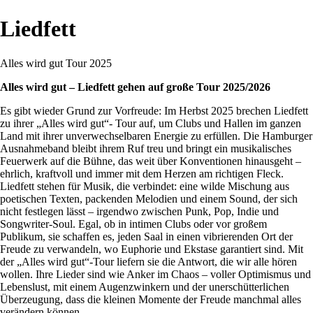
Liedfett
Alles wird gut Tour 2025
Alles wird gut – Liedfett gehen auf große Tour 2025/2026
Es gibt wieder Grund zur Vorfreude: Im Herbst 2025 brechen Liedfett
zu ihrer „Alles wird gut“- Tour auf, um Clubs und Hallen im ganzen
Land mit ihrer unverwechselbaren Energie zu erfüllen. Die Hamburger
Ausnahmeband bleibt ihrem Ruf treu und bringt ein musikalisches
Feuerwerk auf die Bühne, das weit über Konventionen hinausgeht –
ehrlich, kraftvoll und immer mit dem Herzen am richtigen Fleck.
Liedfett stehen für Musik, die verbindet: eine wilde Mischung aus
poetischen Texten, packenden Melodien und einem Sound, der sich
nicht festlegen lässt – irgendwo zwischen Punk, Pop, Indie und
Songwriter-Soul. Egal, ob in intimen Clubs oder vor großem
Publikum, sie schaffen es, jeden Saal in einen vibrierenden Ort der
Freude zu verwandeln, wo Euphorie und Ekstase garantiert sind. Mit
der „Alles wird gut“-Tour liefern sie die Antwort, die wir alle hören
wollen. Ihre Lieder sind wie Anker im Chaos – voller Optimismus und
Lebenslust, mit einem Augenzwinkern und der unerschütterlichen
Überzeugung, dass die kleinen Momente der Freude manchmal alles
verändern können.