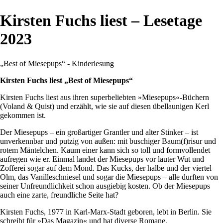
Kirsten Fuchs liest – Lesetage
2023
„Best of Miesepups“ - Kinderlesung
Kirsten Fuchs liest
„Best of Miesepups“
Kirsten Fuchs liest aus ihren superbeliebten »Miesepups«-Büchern
(Voland & Quist) und erzählt, wie sie auf diesen übellaunigen Kerl
gekommen ist.
Der Miesepups – ein großartiger Grantler und alter Stinker – ist
unverkennbar und putzig von außen: mit buschiger Baum(f)risur und
rotem Mäntelchen. Kaum einer kann sich so toll und formvollendet
aufregen wie er. Einmal landet der Miesepups vor lauter Wut und
Zofferei sogar auf dem Mond. Das Kucks, der halbe und der viertel
Olm, das Vanilleschniesel und sogar die Miesepups – alle durften von
seiner Unfreundlichkeit schon ausgiebig kosten. Ob der Miesepups
auch eine zarte, freundliche Seite hat?
Kirsten Fuchs, 1977 in Karl-Marx-Stadt geboren, lebt in Berlin. Sie
schreibt für »Das Magazin« und hat diverse Romane,