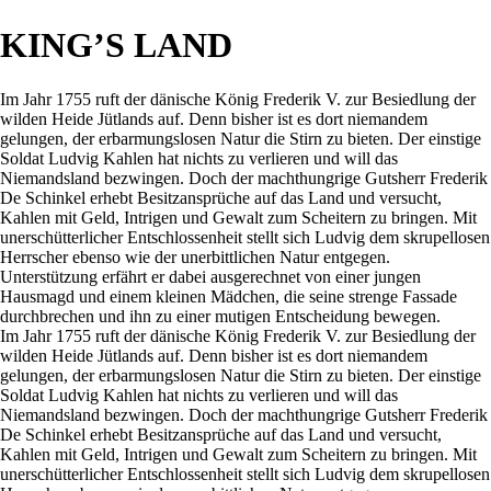
KING’S LAND
Im Jahr 1755 ruft der dänische König Frederik V. zur Besiedlung der
wilden Heide Jütlands auf. Denn bisher ist es dort niemandem
gelungen, der erbarmungslosen Natur die Stirn zu bieten. Der einstige
Soldat Ludvig Kahlen hat nichts zu verlieren und will das
Niemandsland bezwingen. Doch der machthungrige Gutsherr Frederik
De Schinkel erhebt Besitzansprüche auf das Land und versucht,
Kahlen mit Geld, Intrigen und Gewalt zum Scheitern zu bringen. Mit
unerschütterlicher Entschlossenheit stellt sich Ludvig dem skrupellosen
Herrscher ebenso wie der unerbittlichen Natur entgegen.
Unterstützung erfährt er dabei ausgerechnet von einer jungen
Hausmagd und einem kleinen Mädchen, die seine strenge Fassade
durchbrechen und ihn zu einer mutigen Entscheidung bewegen.
Im Jahr 1755 ruft der dänische König Frederik V. zur Besiedlung der
wilden Heide Jütlands auf. Denn bisher ist es dort niemandem
gelungen, der erbarmungslosen Natur die Stirn zu bieten. Der einstige
Soldat Ludvig Kahlen hat nichts zu verlieren und will das
Niemandsland bezwingen. Doch der machthungrige Gutsherr Frederik
De Schinkel erhebt Besitzansprüche auf das Land und versucht,
Kahlen mit Geld, Intrigen und Gewalt zum Scheitern zu bringen. Mit
unerschütterlicher Entschlossenheit stellt sich Ludvig dem skrupellosen