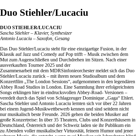
Duo Stiehler/Lucaciu
DUO STIEHLER/LUCACIU
Sascha Stiehler – Klavier, Synthesizer
Antonio Lucaciu – Saxofon, Gesang
Das Duo Stiehler/Lucaciu steht für eine einzigartige Fusion, in der
Klassik auf Jazz und Comedy auf Pop trifft – Musik zwischen dem
Mut zum Augenschließen und Durchdrehen im Sitzen. Nach einer
ausverkauften Tournee 2025 und der
Zusammenarbeit mit dem MDRSinfonieorchester meldet sich das Duo
Stiehler/Lucaciu zurück – mit ihrem neuen Studioalbum und dem
Konzertfilm „The London Sessions“, aufgenommen in den legendären
Abbey Road Studios in London. Eine Sammlung ihrer erfolgreichsten
Songs erklingen hier in eindrucksvollen Abbey-Road- Versionen –
veredelt durch das Spiel von Schlagzeuger Dominique „Gaga“ Ehlert.
Sascha Stiehler und Antonio Lucaciu lernten sich vor über 22 Jahren
bei einem Jugend-Musikwettbewerb kennen und sind seitdem nicht
nur musikalisch beste Freunde. 2026 gehen die beiden Musiker auf
große Konzertreise: In über 35 Theatern, Clubs und Konzerthäusern in
Deutschland, Österreich und der Schweiz laden sie ihr Publikum ein
zu Abenden voller musikalischer Virtuosität, feinem Humor und jener