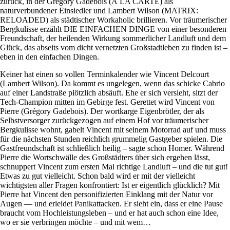
zurück, in der Grégory Gadebois (À LA CARTE) als
naturverbundener Einsiedler und Lambert Wilson (MATRIX:
RELOADED) als städtischer Workaholic brillieren. Vor träumerischer
Bergkulisse erzählt DIE EINFACHEN DINGE von einer besonderen
Freundschaft, der heilenden Wirkung sommerlicher Landluft und dem
Glück, das abseits vom dicht vernetzten Großstadtleben zu finden ist –
eben in den einfachen Dingen.
Keiner hat einen so vollen Terminkalender wie Vincent Delcourt
(Lambert Wilson). Da kommt es ungelegen, wenn das schicke Cabrio
auf einer Landstraße plötzlich absäuft. Ehe er sich versieht, sitzt der
Tech-Champion mitten im Gebirge fest. Gerettet wird Vincent von
Pierre (Grégory Gadebois). Der wortkarge Eigenbrötler, der als
Selbstversorger zurückgezogen auf einem Hof vor träumerischer
Bergkulisse wohnt, gabelt Vincent mit seinem Motorrad auf und muss
für die nächsten Stunden reichlich grummelig Gastgeber spielen. Die
Gastfreundschaft ist schließlich heilig – sagte schon Homer. Während
Pierre die Wortschwälle des Großstädters über sich ergehen lässt,
schnuppert Vincent zum ersten Mal richtige Landluft – und die tut gut!
Etwas zu gut vielleicht. Schon bald wird er mit der vielleicht
wichtigsten aller Fragen konfrontiert: Ist er eigentlich glücklich? Mit
Pierre hat Vincent den personifizierten Einklang mit der Natur vor
Augen — und erleidet Panikattacken. Er sieht ein, dass er eine Pause
braucht vom Hochleistungsleben – und er hat auch schon eine Idee,
wo er sie verbringen möchte – und mit wem…