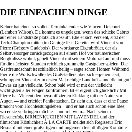
DIE EINFACHEN DINGE
Keiner hat einen so vollen Terminkalender wie Vincent Delcourt
(Lambert Wilson). Da kommt es ungelegen, wenn das schicke Cabrio
auf einer Landstraße plötzlich absäuft. Ehe er sich versieht, sitzt der
Tech-Champion mitten im Gebirge fest. Gerettet wird Vincent von
Pierre (Grégory Gadebois). Der wortkarge Eigenbrötler, der als
Selbstversorger zurückgezogen auf einem Hof vor träumerischer
Bergkulisse wohnt, gabelt Vincent mit seinem Motorrad auf und muss
für die nächsten Stunden reichlich grummelig Gastgeber spielen. Die
Gastfreundschaft ist schließlich heilig – sagte schon Homer. Während
Pierre die Wortschwälle des Großstädters über sich ergehen lässt,
schnuppert Vincent zum ersten Mal richtige Landluft – und die tut gut!
Etwas zu gut vielleicht. Schon bald wird er mit der vielleicht
wichtigsten aller Fragen konfrontiert: Ist er eigentlich glücklich? Mit
Pierre hat Vincent den personifizierten Einklang mit der Natur vor
Augen — und erleidet Panikattacken. Er sieht ein, dass er eine Pause
braucht vom Hochleistungsleben – und er hat auch schon eine Idee,
wo er sie verbringen möchte – und mit wem... Nach seinem
Riesenerfolg BIRNENKUCHEN MIT LAVENDEL und der
filmischen Köstlichkeit À LA CARTE meldet sich Regisseur Éric
Besnard mit einer großartigen und ungemein leichtfüßigen Komödie