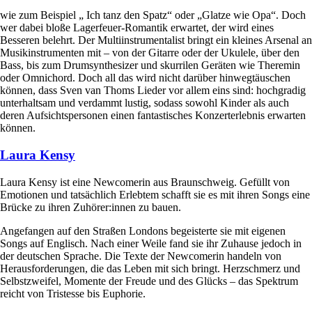
wie zum Beispiel „ Ich tanz den Spatz“ oder „Glatze wie Opa“. Doch
wer dabei bloße Lagerfeuer-Romantik erwartet, der wird eines
Besseren belehrt. Der Multiinstrumentalist bringt ein kleines Arsenal an
Musikinstrumenten mit – von der Gitarre oder der Ukulele, über den
Bass, bis zum Drumsynthesizer und skurrilen Geräten wie Theremin
oder Omnichord. Doch all das wird nicht darüber hinwegtäuschen
können, dass Sven van Thoms Lieder vor allem eins sind: hochgradig
unterhaltsam und verdammt lustig, sodass sowohl Kinder als auch
deren Aufsichtspersonen einen fantastisches Konzerterlebnis erwarten
können.
Laura Kensy
Laura Kensy ist eine Newcomerin aus Braunschweig. Gefüllt von
Emotionen und tatsächlich Erlebtem schafft sie es mit ihren Songs eine
Brücke zu ihren Zuhörer:innen zu bauen.
Angefangen auf den Straßen Londons begeisterte sie mit eigenen
Songs auf Englisch. Nach einer Weile fand sie ihr Zuhause jedoch in
der deutschen Sprache. Die Texte der Newcomerin handeln von
Herausforderungen, die das Leben mit sich bringt. Herzschmerz und
Selbstzweifel, Momente der Freude und des Glücks – das Spektrum
reicht von Tristesse bis Euphorie.