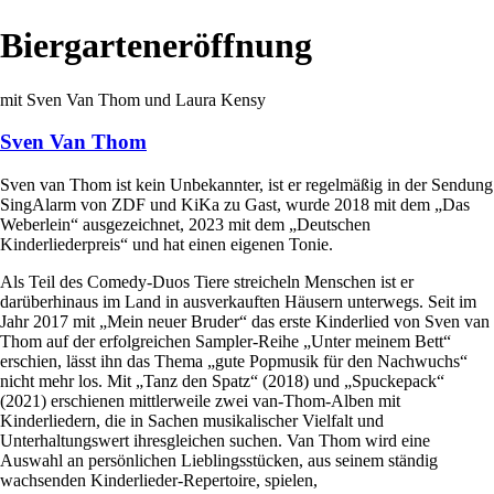
Biergarteneröffnung
mit Sven Van Thom und Laura Kensy
Sven Van Thom
Sven van Thom ist kein Unbekannter, ist er regelmäßig in der Sendung
SingAlarm von ZDF und KiKa zu Gast, wurde 2018 mit dem „Das
Weberlein“ ausgezeichnet, 2023 mit dem „Deutschen
Kinderliederpreis“ und hat einen eigenen Tonie.
Als Teil des Comedy-Duos Tiere streicheln Menschen ist er
darüberhinaus im Land in ausverkauften Häusern unterwegs. Seit im
Jahr 2017 mit „Mein neuer Bruder“ das erste Kinderlied von Sven van
Thom auf der erfolgreichen Sampler-Reihe „Unter meinem Bett“
erschien, lässt ihn das Thema „gute Popmusik für den Nachwuchs“
nicht mehr los. Mit „Tanz den Spatz“ (2018) und „Spuckepack“
(2021) erschienen mittlerweile zwei van-Thom-Alben mit
Kinderliedern, die in Sachen musikalischer Vielfalt und
Unterhaltungswert ihresgleichen suchen. Van Thom wird eine
Auswahl an persönlichen Lieblingsstücken, aus seinem ständig
wachsenden Kinderlieder-Repertoire, spielen,