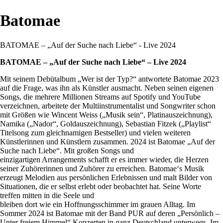
Batomae
BATOMAE – „Auf der Suche nach Liebe“ - Live 2024
BATOMAE – „Auf der Suche nach Liebe“ – Live 2024
Mit seinem Debütalbum „Wer ist der Typ?“ antwortete Batomae 2023
auf die Frage, was ihn als Künstler ausmacht. Neben seinen eigenen
Songs, die mehrere Millionen Streams auf Spotify und YouTube
verzeichnen, arbeitete der Multiinstrumentalist und Songwriter schon
mit Größen wie Wincent Weiss („Musik sein“, Platinauszeichnung),
Namika („Nador“, Goldauszeichnung), Sebastian Fitzek („Playlist“
Titelsong zum gleichnamigen Bestseller) und vielen weiteren
Künstlerinnen und Künstlern zusammen. 2024 ist Batomae „Auf der
Suche nach Liebe“. Mit großen Songs und
einzigartigen Arrangements schafft er es immer wieder, die Herzen
seiner Zuhörerinnen und Zuhörer zu erreichen. Batomae‘s Musik
erzeugt Melodien aus persönlichen Erlebnissen und malt Bilder von
Situationen, die er selbst erlebt oder beobachtet hat. Seine Worte
treffen mitten in die Seele und
bleiben dort wie ein Hoffnungsschimmer im grauen Alltag. Im
Sommer 2024 ist Batomae mit der Band PUR auf deren „Persönlich –
Unter freiem Himmel“ Konzerten in ganz Deutschland unterwegs. Im