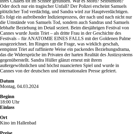
ihres Chalets tot im Schnee gefunden. War es Mord? Selbstmord?
Oder doch nur ein tragischer Unfall? Der Polizei erscheint Samuels
plötzlicher Tod verdächtig, und Sandra wird zur Hauptverdächtigen.
Es folgt ein aufreibender Indizienprozess, der nach und nach nicht nur
die Umstände von Samuels Tod, sondern auch Sandras und Samuels
lebhafte Beziehung im Detail seziert. Beim diesjährigen Festival von
Cannes wurde Justin Triet – als dritte Frau in der Geschichte des
Festivals – für ANATOMIE EINES FALLS mit der Goldenen Palme
ausgezeichnet. Im Ringen um die Frage, was wirklich geschah,
entspinnt Triet auf raffinierte Weise ein packendes Beziehungsdrama,
das die Widersprüche im Privaten der harten Realität des Justizsystems
gegenüberstellt. Sandra Hüller glänzt erneut mit ihrem
außergewöhnlichen und höchst nuancierten Spiel und wurde in
Cannes von der deutschen und internationalen Presse gefeiert.
Datum
Montag, 04.03.2024
Beginn
18:00 Uhr
Einlass
Ort
Kino im Hallenbad
Preise