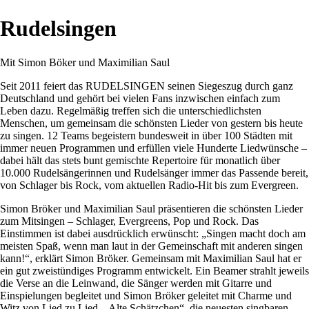
Rudelsingen
Mit Simon Böker und Maximilian Saul
Seit 2011 feiert das RUDELSINGEN seinen Siegeszug durch ganz
Deutschland und gehört bei vielen Fans inzwischen einfach zum
Leben dazu. Regelmäßig treffen sich die unterschiedlichsten
Menschen, um gemeinsam die schönsten Lieder von gestern bis heute
zu singen. 12 Teams begeistern bundesweit in über 100 Städten mit
immer neuen Programmen und erfüllen viele Hunderte Liedwünsche –
dabei hält das stets bunt gemischte Repertoire für monatlich über
10.000 Rudelsängerinnen und Rudelsänger immer das Passende bereit,
von Schlager bis Rock, vom aktuellen Radio-Hit bis zum Evergreen.
Simon Bröker und Maximilian Saul präsentieren die schönsten Lieder
zum Mitsingen – Schlager, Evergreens, Pop und Rock. Das
Einstimmen ist dabei ausdrücklich erwünscht: „Singen macht doch am
meisten Spaß, wenn man laut in der Gemeinschaft mit anderen singen
kann!“, erklärt Simon Bröker. Gemeinsam mit Maximilian Saul hat er
ein gut zweistündiges Programm entwickelt. Ein Beamer strahlt jeweils
die Verse an die Leinwand, die Sänger werden mit Gitarre und
Einspielungen begleitet und Simon Bröker geleitet mit Charme und
Witz von Lied zu Lied. „Alte Schätzchen“, die neuesten singbaren